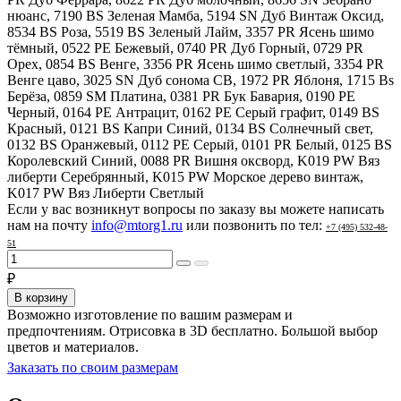
нюанс, 7190 BS Зеленая Мамба, 5194 SN Дуб Винтаж Оксид,
8534 BS Роза, 5519 BS Зеленый Лайм, 3357 PR Ясень шимо
тёмный, 0522 PE Бежевый, 0740 PR Дуб Горный, 0729 PR
Орех, 0854 BS Венге, 3356 PR Ясень шимо светлый, 3354 PR
Венге цаво, 3025 SN Дуб сонома СВ, 1972 PR Яблоня, 1715 Bs
Берёза, 0859 SM Платина, 0381 PR Бук Бавария, 0190 PE
Черный, 0164 PE Антрацит, 0162 PE Серый графит, 0149 BS
Красный, 0121 BS Капри Синий, 0134 BS Солнечный свет,
0132 BS Оранжевый, 0112 PE Серый, 0101 PR Белый, 0125 BS
Королевский Синий, 0088 PR Вишня оксворд, K019 PW Вяз
либерти Серебрянный, K015 PW Морское дерево винтаж,
K017 PW Вяз Либерти Светлый
Если у вас возникнут вопросы по заказу вы можете написать
нам на почту
info@mtorg1.ru
или позвонить по тел:
+7 (495) 532-48-
51
₽
В корзину
Возможно изготовление по вашим размерам и
предпочтениям. Отрисовка в 3D бесплатно. Большой выбор
цветов и материалов.
Заказать по своим размерам