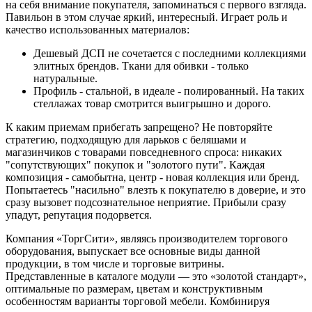
на себя внимание покупателя, запоминаться с первого взгляда.
Павильон в этом случае яркий, интересный. Играет роль и
качество использованных материалов:
Дешевый ДСП не сочетается с последними коллекциями
элитных брендов. Ткани для обивки - только
натуральные.
Профиль - стальной, в идеале - полированный. На таких
стеллажах товар смотрится выигрышно и дорого.
К каким приемам прибегать запрещено? Не повторяйте
стратегию, подходящую для ларьков с беляшами и
магазинчиков с товарами повседневного спроса: никаких
"сопутствующих" покупок и "золотого пути". Каждая
композиция - самобытна, центр - новая коллекция или бренд.
Попытаетесь "насильно" влезть к покупателю в доверие, и это
сразу вызовет подсознательное неприятие. Прибыли сразу
упадут, репутация подорвется.
Компания «ТоргСити», являясь производителем торгового
оборудования, выпускает все основные виды данной
продукции, в том числе и торговые витрины.
Представленные в каталоге модули — это «золотой стандарт»,
оптимальные по размерам, цветам и конструктивным
особенностям варианты торговой мебели. Комбинируя