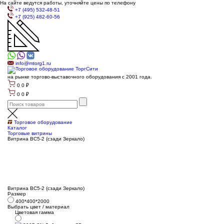
На сайте ведутся работы, уточняйте цены по телефону
+7 (495) 532-48-51
+7 (925) 482-60-56
info@mtorg1.ru
на рынке торгово-выставочного оборудования с 2001 года.
0
0
₽
0
0
₽
Торговое оборудование
Каталог
Торговые витрины
Витрина ВС5-2 (сзади Зеркало)
Витрина ВС5-2 (сзади Зеркало)
Размер
400*400*2000
Выбрать цвет / материал
Цветовая гамма