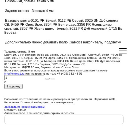
Боковинки, полки-Стекло 5 мм
Задняя стенка –Зеркало 4 мм
Базовые цвета-0101 PR Белый, 0112 PE Серый, 3025 SN Дуб сонома
СВ, 9459 PR Орех Экко, 3354 PR Венге цаво,3356 PR Ясень шимо
светлый, 3357 PR Ясень шимо тёмный, 8622 PR Дуб молочный, 1715 Bs
Берёза
Дополнительно можно добавить полки, замок в накопитель, подсветку
Толщина стекла:
5 мм
Цвет:
1972 PR Яблоня, 0854 BS Венге, 9614 BS Орех Лион Светлый, 9459 PR Орех
Экко, 0112 PE Серый, 0729 PR Орех, 3357 PR Ясень шимо тёмный, 3356 PR Ясень
шимо светлый, 0381 PR Бук Бавария, 3354 PR Венге цаво, 8622 PR Дуб молочный,
0101 PR Белый, 1715 Bs Берёза, 3025 SN Дуб сонома СВ
Материалы:
ЛДСП 16 мм, Зеркало 4 мм, Стекло 5 мм
Если у вас возникнут вопросы по заказу вы можете написать нам на почту
info@mtorg1.ru
или позвонить по тел:
+7 (495) 532-48-51
₽
В корзину
Возможно изготовление по вашим размерам и предпочтениям. Отрисовка в 3D
бесплатно. Большой выбор цветов и материалов.
Заказать по своим размерам
Оставить отзыв
Антиспам поле. Его необходимо скрыть через css